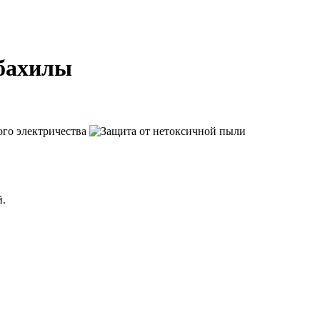
бахилы
й.