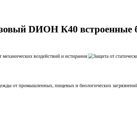
азовый DИОН К40 встроенные 
дежды от промышленных, пищевых и биологических загрязнени