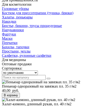
Для промышленности
Для косметологии
Головные уборы
Костюм для прессотерапии (туника, брюки)
Халаты, пеньюары
Накидки
Бюстье, бикини, трусы процедурные
Нарукавники
Фартуки
Маски
Перчатки
Бахилы, тапочки
Простыни, чехлы
Салфетки, рулонные салфетки
Для медицины
Оптовые продажи
Сортировка:
Пеньюар одноразовый на завязках пл. 35 г/м2
40,00 руб.
В корзину
Халат-кимоно, длинный рукав, пл. 40 г/м2